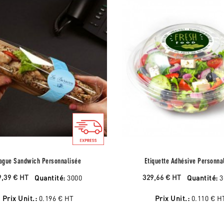
ague Sandwich Personnalisée
Etiquette Adhésive Personna
9,39 €
HT
329,66 €
HT
Quantité:
3000
Quantité:
3
Prix Unit.:
0.196 €
HT
Prix Unit.:
0.110 €
H