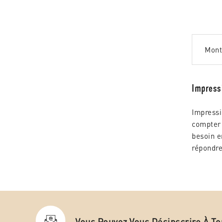
Montr
Impressi
Impressi
compter 
besoin e
répondre 
Vous Pouvez Vous Désinscrire À T