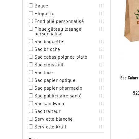
Bague
1
Etiquette
1
Fond plié personnalisé
1
Pique gâteau losange
1
personnalisé
Sac baguette
1
Sac brioche
2
Sac cabas poignée plate
1
Sac croissant
2
Sac luxe
1
Sac Cabas 
Sac papier optique
1
Sac papier pharmacie
1
52
Sac publicitaire santé
1
Sac sandwich
1
Sac traiteur
1
Serviette blanche
1
Serviette kraft
1