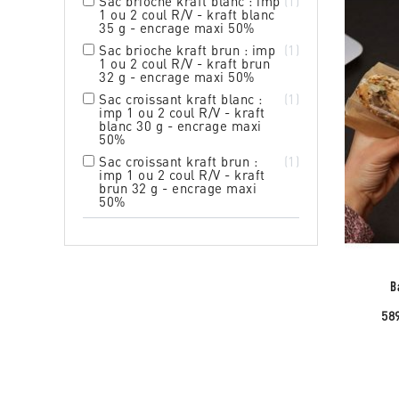
Sac brioche kraft blanc : imp
1
1 ou 2 coul R/V - kraft blanc
35 g - encrage maxi 50%
Sac brioche kraft brun : imp
1
1 ou 2 coul R/V - kraft brun
32 g - encrage maxi 50%
Sac croissant kraft blanc :
1
imp 1 ou 2 coul R/V - kraft
blanc 30 g - encrage maxi
50%
Sac croissant kraft brun :
1
imp 1 ou 2 coul R/V - kraft
brun 32 g - encrage maxi
50%
B
58