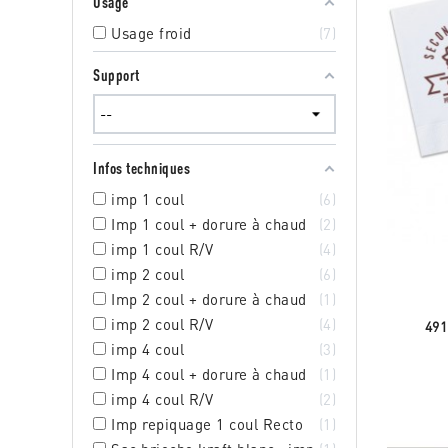
Usage
Usage froid
7
Support
Infos techniques
imp 1 coul
6
Imp 1 coul + dorure à chaud
2
imp 1 coul R/V
4
imp 2 coul
6
Imp 2 coul + dorure à chaud
1
imp 2 coul R/V
4
491
imp 4 coul
3
Imp 4 coul + dorure à chaud
1
imp 4 coul R/V
2
Imp repiquage 1 coul Recto
1