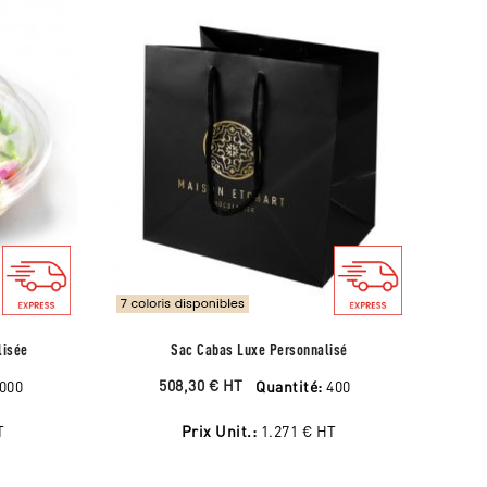
lisée
Sac Cabas Luxe Personnalisé
508,30 €
HT
000
Quantité:
400
T
Prix Unit.:
1.271 €
HT