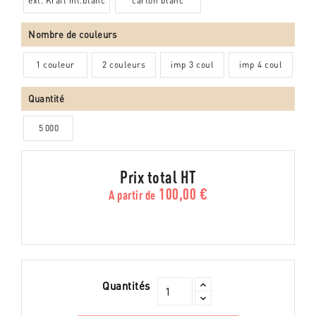
ext. Kraft int.blanc
carton blanc
Nombre de couleurs
1 couleur
2 couleurs
imp 3 coul
imp 4 coul
Quantité
5 000
Prix total HT
100,00 €
A partir de
Quantités