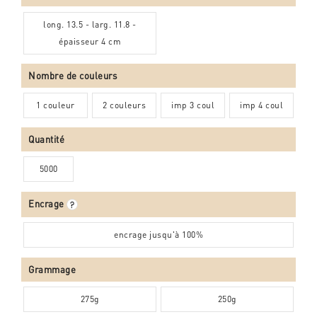
long. 13.5 - larg. 11.8 -
épaisseur 4 cm
Nombre de couleurs
1 couleur
2 couleurs
imp 3 coul
imp 4 coul
Quantité
5000
Encrage
encrage jusqu'à 100%
Grammage
275g
250g