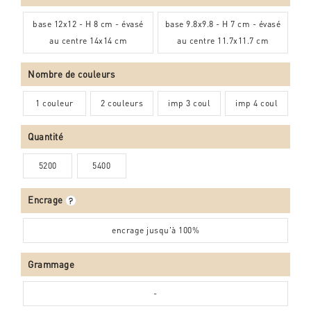
base 12x12 - H 8 cm - évasé
base 9.8x9.8 - H 7 cm - évasé
au centre 14x14 cm
au centre 11.7x11.7 cm
Nombre de couleurs
1 couleur
2 couleurs
imp 3 coul
imp 4 coul
Quantité
5200
5400
Encrage
encrage jusqu'à 100%
Grammage
-