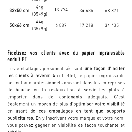
44g
13 774
33x50 cm
34 435
68 871
(35+9g)
44g
50x66 cm
6 887
17 218
34 435
(35+9g)
Fidélisez vos clients avec du papier ingraissable
enduit PE
Les emballages personnalisés sont
une façon d’inciter
les clients à revenir.
A cet effet, le papier ingraissable
permet aux professionnels œuvrant dans les entreprises
de bouche ou la restauration à servir les plats à
emporter dans de contenants adéquats. C’est
également un moyen de plus
d’optimiser votre visibilité
en usant de ces emballages en tant que supports
publicitaires
. En y inscrivant votre marque et votre nom,
vous pouvez gagner en visibilité de façon touchante et