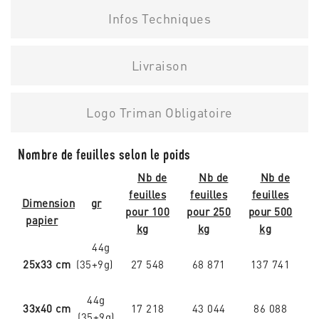
Infos Techniques
Livraison
Logo Triman Obligatoire
Nombre de feuilles selon le poids
Nb de
Nb de
Nb de
feuilles
feuilles
feuilles
Dimension
gr
pour 100
pour 250
pour 500
papier
kg
kg
kg
44g
25x33 cm
(35+9g)
27 548
68 871
137 741
44g
33x40 cm
17 218
43 044
86 088
(35+9g)