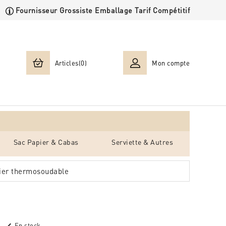
Fournisseur Grossiste Emballage Tarif Compétitif
Articles(0)
Mon compte
Sac Papier & Cabas
Serviette & Autres
ier thermosoudable
En stock