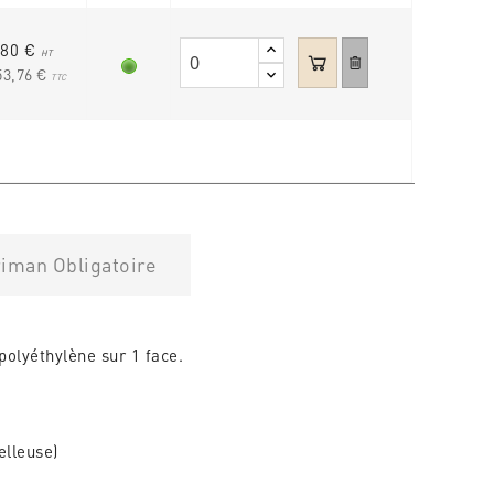
,80 €
HT
53,76 €
TTC
iman Obligatoire
polyéthylène sur 1 face.
elleuse)