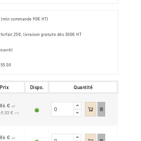
é (min commande 90€ HT)
 forfait 25€, livraison gratuite dès 300€ HT
 ouvré)
 55 00
Prix
Dispo.
Quantité
,86 €
HT
49,03 €
TTC
,86 €
HT