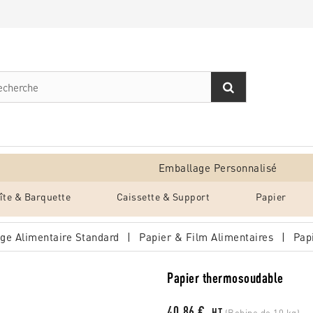
Emballage Personnalisé
îte & Barquette
Caissette & Support
Papier
ge Alimentaire Standard
Papier & Film Alimentaires
Pap
Papier thermosoudable
40,86 €
HT
(Bobine de 10 kg)