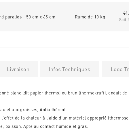
44
nd paralios - 50 cm x 65 cm
Rame de 10 kg
Soit 
Livraison
Infos Techniques
Logo Tr
onné blanc (dit papier thermo) ou brun (thermokraft), enduit de 
'eau et aux graisses, Antiadhérent
us l'effet de la chaleur à l'aide d'un matériel approprié (thermosc
age, poisson. Apte au contact humide et gras.