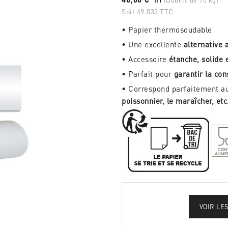
Soit 49.032 TTC
• Papier thermosoudable
• Une excellente
alternative
• Accessoire
étanche, solide e
• Parfait pour
garantir la con
• Correspond parfaitement a
poissonnier, le maraîcher, etc
VOIR LE