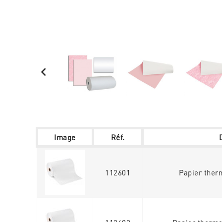

Image
Réf.
112601
Papier ther